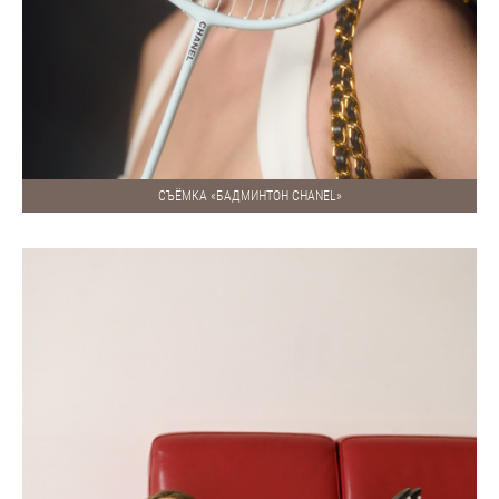
СЪЁМКА «БАДМИНТОН CHANEL»