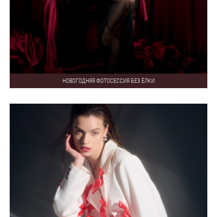
НОВОГОДНЯЯ ФОТОСЕССИЯ БЕЗ ЁЛКИ