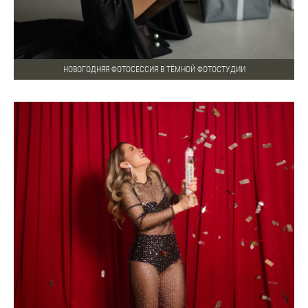
НОВОГОДНЯЯ ФОТОСЕССИЯ В ТЁМНОЙ ФОТОСТУДИИ