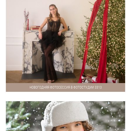
НОВОГОДНЯЯ ФОТОСЕССИЯ В ФОТОСТУДИИ 3313