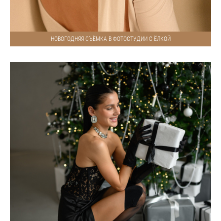
НОВОГОДНЯЯ СЪЁМКА В ФОТОСТУДИИ С ЁЛКОЙ