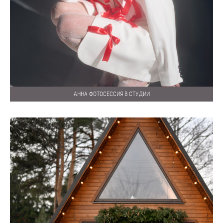
АННА ФОТОСЕССИЯ В СТУДИИ