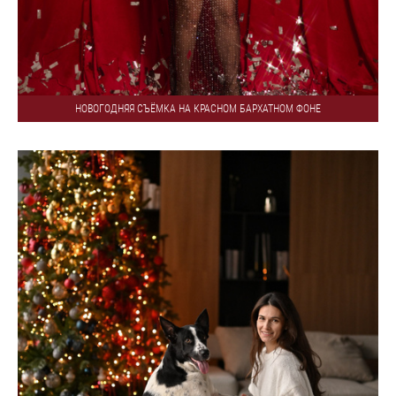
НОВОГОДНЯЯ СЪЁМКА НА КРАСНОМ БАРХАТНОМ ФОНЕ