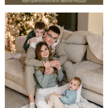
НОВОГОДНЯЯ ФОТОСЕССИЯ НА ТВЕРСКОЙ ПЛОЩАДИ