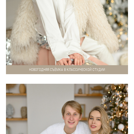
НОВОГОДНЯЯ СЪЁМКА В КЛАССИЧЕСКОЙ СТУДИИ