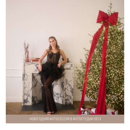
НОВОГОДНЯЯ ФОТОСЕССИЯ В ФОТОСТУДИИ 3313