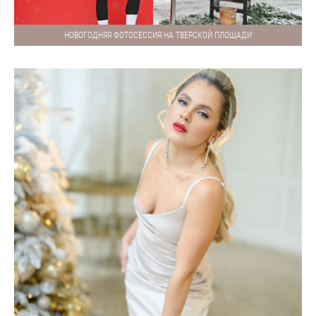
НОВОГОДНЯЯ ФОТОСЕССИЯ НА ТВЕРСКОЙ ПЛОЩАДИ