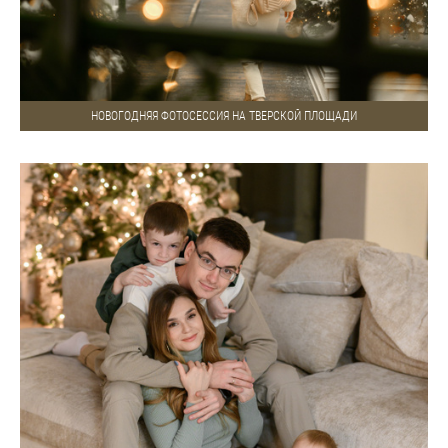
НОВОГОДНЯЯ ФОТОСЕССИЯ НА ТВЕРСКОЙ ПЛОЩАДИ