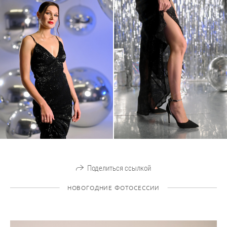
Поделиться ссылкой
НОВОГОДНИЕ ФОТОСЕССИИ