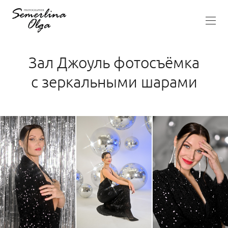
Зал Джоуль фотосъёмка
с зеркальными шарами