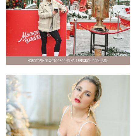
НОВОГОДНЯЯ ФОТОСЕССИЯ НА ТВЕРСКОЙ ПЛОЩАДИ