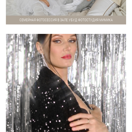
СЕМЕЙНАЯ ФОТОСЕССИЯ В ЗАЛЕ УБУД ФОТОСТУДИЯ МИМИКА