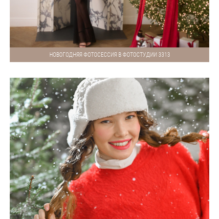
НОВОГОДНЯЯ ФОТОСЕССИЯ В ФОТОСТУДИИ 3313