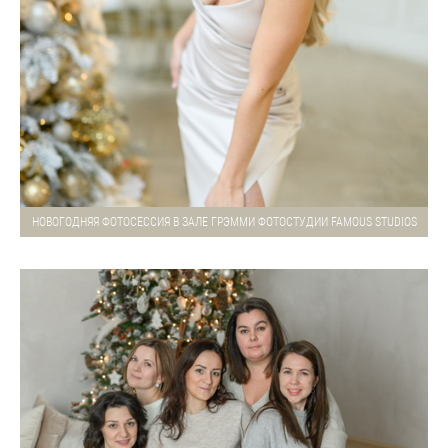
НОВОГОДНЯЯ ФОТОСЕССИЯ В ЗАЛЕ ГРЭММИ ФОТОСТУДИИ FAMOUS STUDIOS