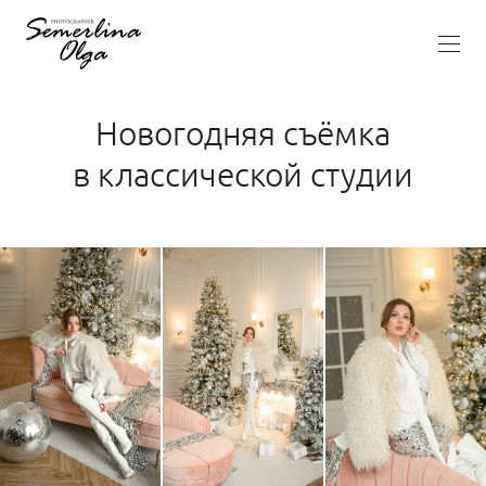
Новогодняя съёмка
в классической студии