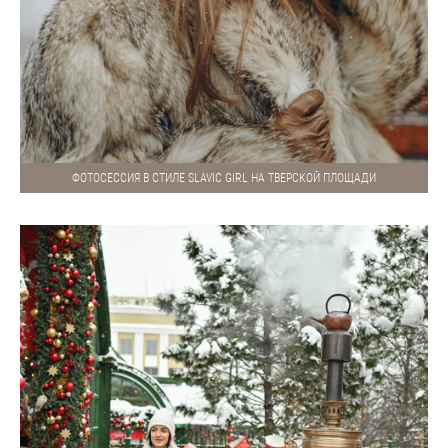
ФОТОСЕССИЯ В СТИЛЕ SLAVIC GIRL НА ТВЕРСКОЙ ПЛОЩАДИ