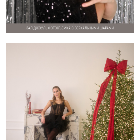
ЗАЛ ДЖОУЛЬ ФОТОСЪЁМКА С ЗЕРКАЛЬНЫМИ ШАРАМИ