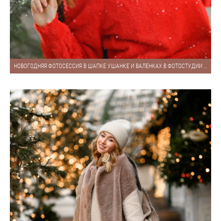
НОВОГОДНЯЯ ФОТОСЕССИЯ В ШАПКЕ УШАНКЕ И ВАЛЕНКАХ В ФОТОСТУДИИ МОХ