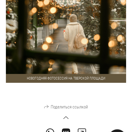
НОВОГОДНЯЯ ФОТОСЕССИЯ НА ТВЕРСКОЙ ПЛОЩАДИ
Поделиться ссылкой