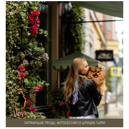
ПАТРИАРШИЕ ПРУДЫ, ФОТОСЕССИЯ СО ШПИЦЕМ ГАРРИ