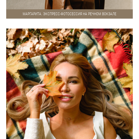
МАРГАРИТА. ЭКСПРЕСС-ФОТОСЕССИЯ НА РЕЧНОМ ВОКЗАЛЕ