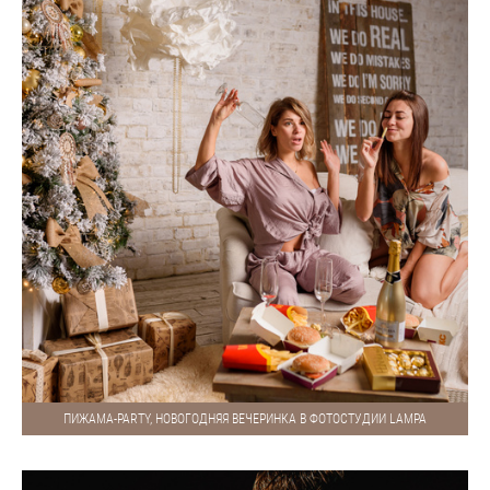
ПИЖАМА-PARTY, НОВОГОДНЯЯ ВЕЧЕРИНКА В ФОТОСТУДИИ LAMPA