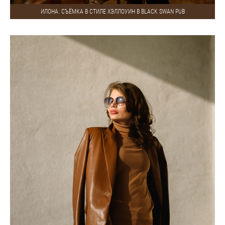
ИЛОНА. СЪЁМКА В СТИЛЕ ХЭЛЛОУИН В BLACK SWAN PUB